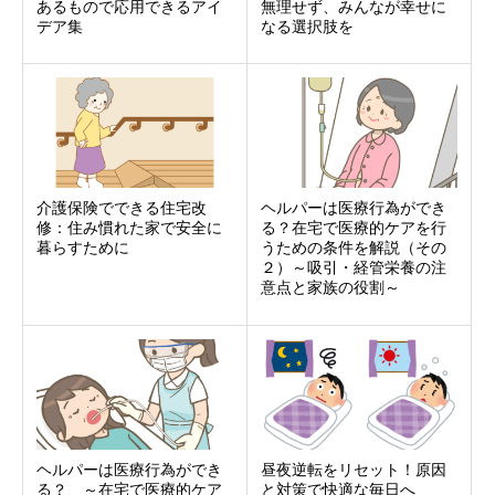
あるもので応用できるアイ
無理せず、みんなが幸せに
デア集
なる選択肢を
介護保険でできる住宅改
ヘルパーは医療行為ができ
修：住み慣れた家で安全に
る？在宅で医療的ケアを行
暮らすために
うための条件を解説（その
２）～吸引・経管栄養の注
意点と家族の役割～
ヘルパーは医療行為ができ
昼夜逆転をリセット！原因
る？ ～在宅で医療的ケア
と対策で快適な毎日へ