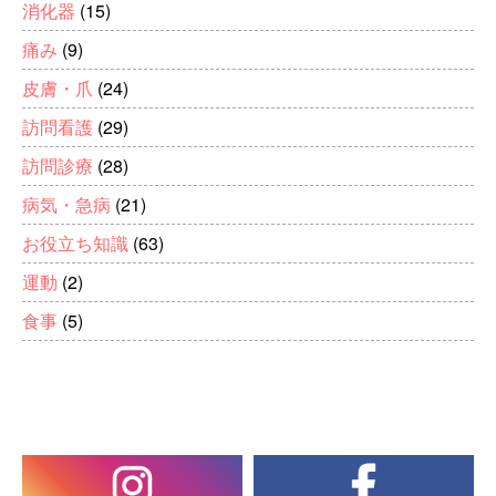
消化器
(15)
痛み
(9)
皮膚・爪
(24)
訪問看護
(29)
訪問診療
(28)
病気・急病
(21)
お役立ち知識
(63)
運動
(2)
食事
(5)