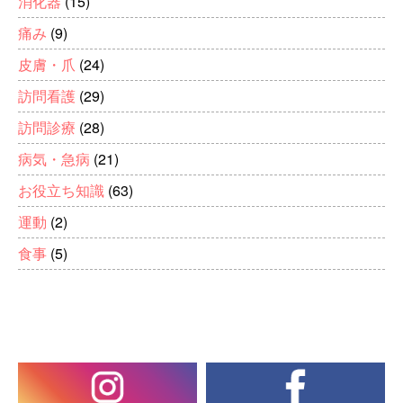
消化器
(15)
痛み
(9)
皮膚・爪
(24)
訪問看護
(29)
訪問診療
(28)
病気・急病
(21)
お役立ち知識
(63)
運動
(2)
食事
(5)