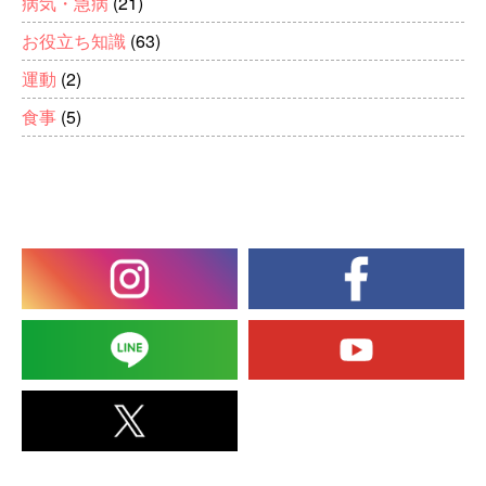
病気・急病
(21)
お役立ち知識
(63)
運動
(2)
食事
(5)