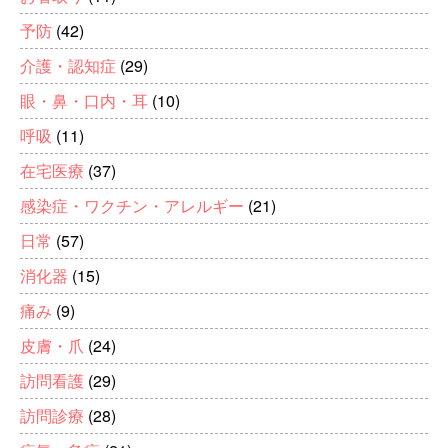
予防
(42)
介護・認知症
(29)
眼・鼻・口内・耳
(10)
呼吸
(11)
在宅医療
(37)
感染症・ワクチン・アレルギー
(21)
日常
(57)
消化器
(15)
痛み
(9)
皮膚・爪
(24)
訪問看護
(29)
訪問診療
(28)