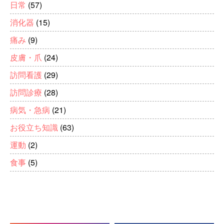
日常
(57)
消化器
(15)
痛み
(9)
皮膚・爪
(24)
訪問看護
(29)
訪問診療
(28)
病気・急病
(21)
お役立ち知識
(63)
運動
(2)
食事
(5)