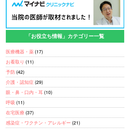
「お役立ち情報」カテゴリー一覧
医療機器・薬
(17)
お看取り
(11)
予防
(42)
介護・認知症
(29)
眼・鼻・口内・耳
(10)
呼吸
(11)
在宅医療
(37)
感染症・ワクチン・アレルギー
(21)