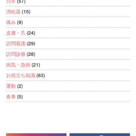
日常
(57)
消化器
(15)
痛み
(9)
皮膚・爪
(24)
訪問看護
(29)
訪問診療
(28)
病気・急病
(21)
お役立ち知識
(63)
運動
(2)
食事
(5)