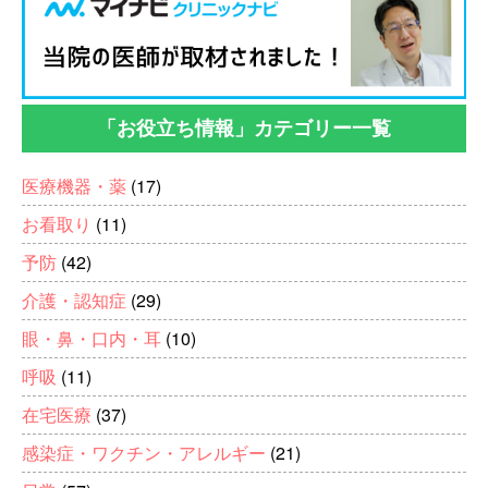
「お役立ち情報」カテゴリー一覧
医療機器・薬
(17)
お看取り
(11)
予防
(42)
介護・認知症
(29)
眼・鼻・口内・耳
(10)
呼吸
(11)
在宅医療
(37)
感染症・ワクチン・アレルギー
(21)