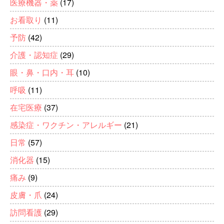
医療機器・薬
(17)
お看取り
(11)
予防
(42)
介護・認知症
(29)
眼・鼻・口内・耳
(10)
呼吸
(11)
在宅医療
(37)
感染症・ワクチン・アレルギー
(21)
日常
(57)
消化器
(15)
痛み
(9)
皮膚・爪
(24)
訪問看護
(29)