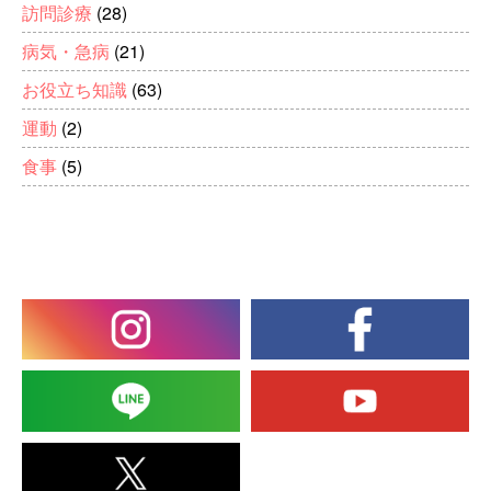
訪問診療
(28)
病気・急病
(21)
お役立ち知識
(63)
運動
(2)
食事
(5)